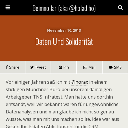
Beimnollar (aka @holadiho)
November 10, 2013
Daten Und Solidarität
Share
Tweet
Pin
Mail
SMS
Vor einigen Jahren saß ich mit
@horax
in einem
stickigen Münchner Büro bei unserem damaligen
Arbeitgeber TNS Infratest. Man hatte uns dorthin
entsandt, weil wir bekannt waren für ungewöhnliche
Datenanalysen und man glaube ich nicht so genau
wusste, was man mit uns machen sollte. Idee war aus
Gesundheitsdaten Ableitungen für die CRM-