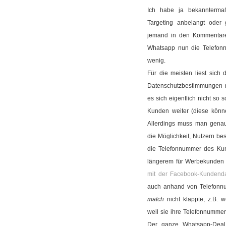
Ich habe ja bekannterma
Targeting anbelangt oder 
jemand in den Kommentaren
Whatsapp nun die Telefonnu
wenig.
Für die meisten liest sich
Datenschutzbestimmungen n
es sich eigentlich nicht so 
Kunden weiter (diese könne
Allerdings muss man genau 
die Möglichkeit, Nutzern be
die Telefonnummer des Kund
längerem für Werbekunden
mit der Facebook-Kundend
auch anhand von Telefonnum
match
nicht klappte, z.B. 
weil sie ihre Telefonnumme
Der ganze Whatsapp-Deal 