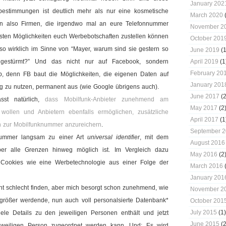
January 202
estimmungen ist deutlich mehr als nur eine kosmetische
March 2020
(
den also Firmen, die irgendwo mal an eure Telefonnummer
November 2
sten Möglichkeiten euch Werbebotschaften zustellen können
October 201
lso wirklich im Sinne von “Mayer, warum sind sie gestern so
June 2019
(1
gestürmt?” Und das nicht nur auf Facebook, sondern
April 2019
(1
February 20
 denn FB baut die Möglichkeiten, die eigenen Daten auf
January 201
ng zu nutzen, permanent aus (wie Google übrigens auch).
June 2017
(2
sst natürlich,
dass Mobilfunk-Anbieter zunehmend am
May 2017
(2
wollen und Anbietern ebenfalls ermöglichen, zusätzliche
April 2017
(1
 zur Mobilfunknummer anzureichern
.
September 
nummer langsam zu einer Art
universal identifier
, mit dem
August 2016
ber alle Grenzen hinweg möglich ist. Im Vergleich dazu
May 2016
(2
 Cookies wie eine Werbetechnologie aus einer Folge der
March 2016
(
January 201
ht schlecht finden, aber mich besorgt schon zunehmend, wie
November 2
größer werdende, nun auch voll personalsierte Datenbank*
October 201
July 2015
(1)
viele Details zu den jeweiligen Personen enthält und jetzt
June 2015
(2
eweiligen Person zugeordnet werden kann. Und: Es wird