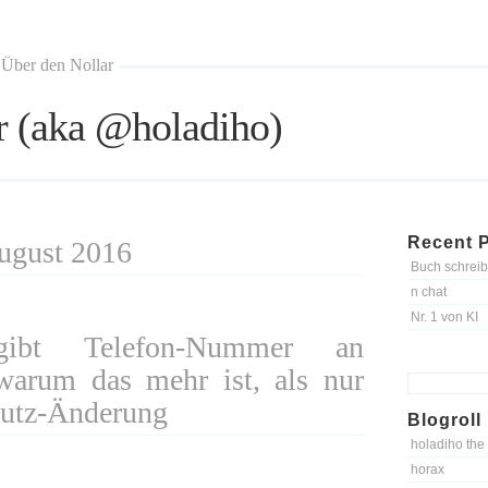
Über den Nollar
r (aka @holadiho)
Recent 
August 2016
Buch schreib
n chat
Nr. 1 von KI
gibt Telefon-Nummer an
arum das mehr ist, als nur
Search
for:
hutz-Änderung
Blogroll
holadiho the
horax