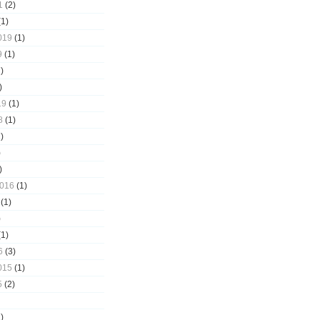
1
(2)
1)
019
(1)
9
(1)
)
)
19
(1)
8
(1)
)
)
)
2016
(1)
(1)
)
1)
6
(3)
015
(1)
5
(2)
)