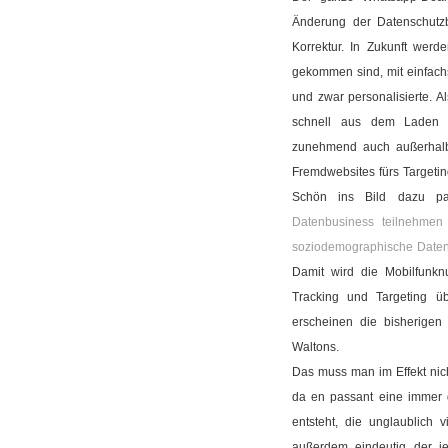
Änderung der Datenschutzb
Korrektur. In Zukunft wer
gekommen sind, mit einfach
und zwar personalisierte. A
schnell aus dem Laden 
zunehmend auch außerhalb,
Fremdwebsites fürs Targeti
Schön ins Bild dazu pa
Datenbusiness teilnehmen 
soziodemographische Daten
Damit wird die Mobilfunk
Tracking und Targeting ü
erscheinen die bisherigen
Waltons.
Das muss man im Effekt nic
da en passant eine immer 
entsteht, die unglaublich 
außerdem eindeutig der j