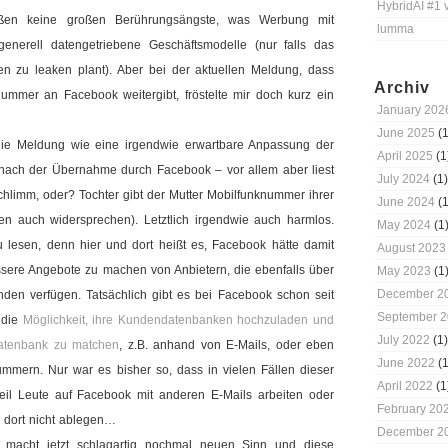
HybridAI #1 
ßen keine großen Berührungsängste, was Werbung mit
lumma
generell datengetriebene Geschäftsmodelle (nur falls das
 zu leaken plant). Aber bei der aktuellen Meldung, dass
Archiv
mmer an Facebook weitergibt, fröstelte mir doch kurz ein
January 202
June 2025
(1
 die Meldung wie eine irgendwie erwartbare Anpassung der
April 2025
(1
ach der Übernahme durch Facebook – vor allem aber liest
July 2024
(1)
schlimm, oder? Tochter gibt der Mutter Mobilfunknummer ihrer
June 2024
(1
n auch widersprechen). Letztlich irgendwie auch harmlos.
May 2024
(1
lesen, denn hier und dort heißt es, Facebook hätte damit
August 2023
ssere Angebote zu machen von Anbietern, die ebenfalls über
May 2023
(1
December 2
en verfügen. Tatsächlich gibt es bei Facebook schon seit
September 
 die
Möglichkeit, ihre Kundendatenbanken hochzuladen und
July 2022
(1)
atenbank zu matchen
, z.B. anhand von E-Mails, oder eben
June 2022
(1
mern. Nur war es bisher so, dass in vielen Fällen dieser
April 2022
(1
weil Leute auf Facebook mit anderen E-Mails arbeiten oder
February 20
r dort nicht ablegen…
December 2
macht jetzt schlagartig nochmal neuen Sinn und diese