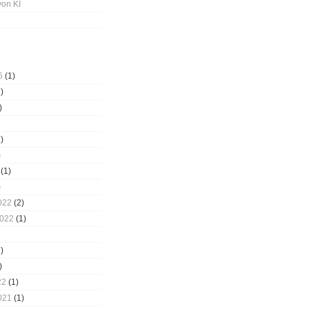
von KI
6
(1)
)
)
)
)
(1)
)
022
(2)
2022
(1)
)
)
22
(1)
021
(1)