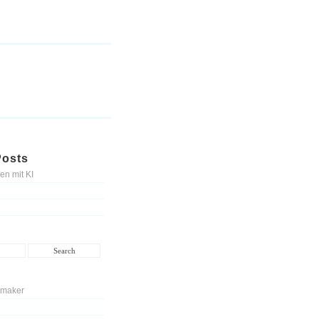
Posts
en mit KI
 maker