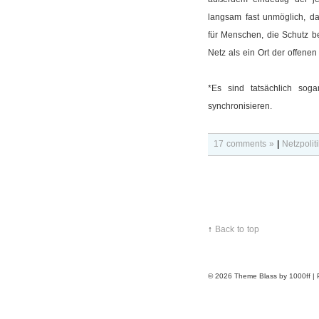
langsam fast unmöglich, da
für Menschen, die Schutz be
Netz als ein Ort der offene
*Es sind tatsächlich sog
synchronisieren.
17 comments »
|
Netzpoliti
↑
Back to top
© 2026
Theme Blass by 1000ff |