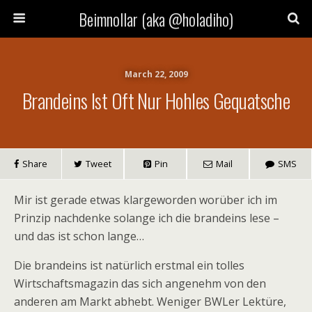
Beimnollar (aka @holadiho)
March 22, 2009
Brandeins Ist Oft Nur Hohles Gequatsche
Share
Tweet
Pin
Mail
SMS
Mir ist gerade etwas klargeworden worüber ich im
Prinzip nachdenke solange ich die brandeins lese –
und das ist schon lange…
Die brandeins ist natürlich erstmal ein tolles
Wirtschaftsmagazin das sich angenehm von den
anderen am Markt abhebt. Weniger BWLer Lektüre,