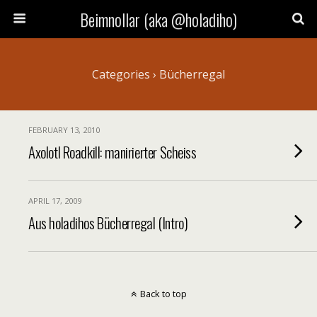
Beimnollar (aka @holadiho)
Categories ›
Bücherregal
FEBRUARY 13, 2010
Axolotl Roadkill: manirierter Scheiss
APRIL 17, 2009
Aus holadihos Bücherregal (Intro)
Back to top