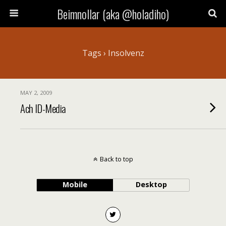
Beimnollar (aka @holadiho)
Tags › Insolvenz
MAY 2, 2009
Ach ID-Media
Back to top
Mobile
Desktop