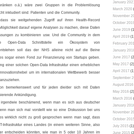
January 202
hränken o.ä.) wäre zwei Gruppen in die Problemlösung
March 2020
(
cht inkludiert sind: Patienten und die Community.
November 2
 dass sie weitgehenden Zugriff auf ihren Health-Record
October 201
 Möglichkeit darauf eigene Analysen zu machen, diese Daten
June 2019
(1
ssungen zu kombinieren usw. Und die Community in dem
April 2019
(1
 Open-Data Schnittstelle ein Ökosystem von
February 20
entstehen soll das der NHS alleine nicht auf die Beine
January 201
June 2017
(2
 es sogar einen Fond zur Finanzierung von Startups geben.
May 2017
(2
rung einer solchen Open-Data Infrastruktur einen erheblichen
April 2017
(1
nnovationshebel um im internationalen Wettbewerb besser
September 
 anzuziehen.
August 2016
hon bemerkenswert und für jeden die/der sich mit Daten
May 2016
(2
inierende Ankündigung.
March 2016
(
h irgendwie beschämend, wenn man es sich aus deutscher
January 201
wenn man sich mal vorstellt wie so eine Diskussion bei uns
November 2
t es wirklich nicht zu groß gesprochen wenn man sagt, dass
October 201
e IT-Infrastruktur eines Landes (in einem weiteren Sinne, also
July 2015
(1)
über entscheiden könnten, wie man in 5 oder 10 Jahren im
June 2015
(2