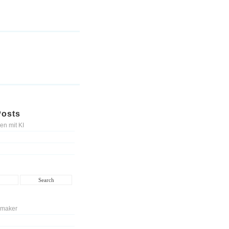
Posts
en mit KI
 maker