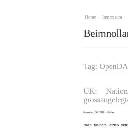
Home
Impressum
Beimnolla
Tag: OpenDA
UK: Nationa
grossangelegt
November 15th, 2013 — 8:49am
Nach meinem letzten Arti