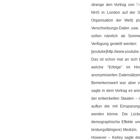
strange den Vortrag von
Ti
NHS in London auf der St
Organisation der Welt) pl
Verschreibungs-Daten usw.
sollen nämlich ab Somm
Verfügung gestellt werden:
[youtube]http://www.youtu
Das ist schon mal an sich
welche “Erfolge” im Hin
anonymisierten Datensätzen 
Bemerkenswert war aber vor
sagte in dem Vortrag es wü
der entwickelten Staaten – 
auftun die mit Einsparung
werden könne. Die Lücke
demographische Effekte un
leistungsfähigere) Medizin.
However – Kelley sagte di