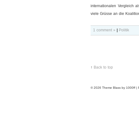
internationalen Vergleich a
viele Grüsse an die Koaliti
1 comment »
|
Politik
↑
Back to top
© 2026
Theme Blass by 1000ff |