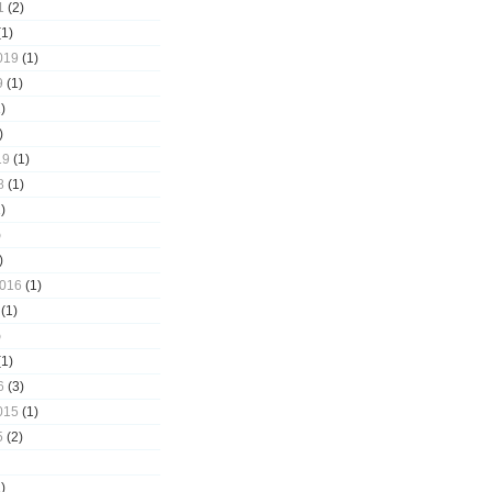
1
(2)
1)
019
(1)
9
(1)
)
)
19
(1)
8
(1)
)
)
)
2016
(1)
(1)
)
1)
6
(3)
015
(1)
5
(2)
)