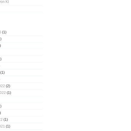
von KI
6
(1)
)
)
)
)
(1)
)
022
(2)
2022
(1)
)
)
22
(1)
021
(1)