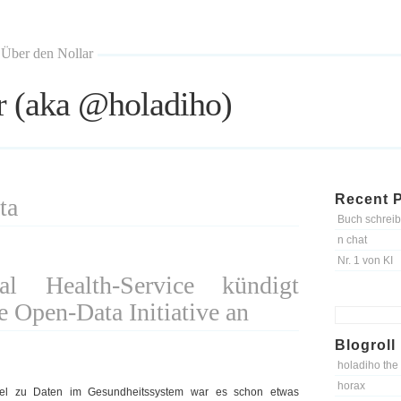
Über den Nollar
r (aka @holadiho)
Recent 
ta
Buch schreib
n chat
Nr. 1 von KI
l Health-Service kündigt
e Open-Data Initiative an
Search
for:
Blogroll
holadiho the
horax
kel zu Daten im Gesundheitssystem war es schon etwas