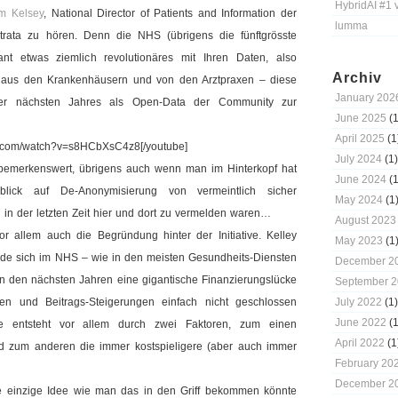
HybridAI #1 
m Kelsey
, National Director of Patients and Information der
lumma
rata zu hören. Denn die NHS (übrigens die fünftgrösste
ant etwas ziemlich revolutionäres mit Ihren Daten, also
Archiv
 aus den Krankenhäusern und von den Arztpraxen – diese
January 202
er nächsten Jahres als Open-Data der Community zur
June 2025
(1
April 2025
(1
be.com/watch?v=s8HCbXsC4z8[/youtube]
July 2024
(1)
 bemerkenswert, übrigens auch wenn man im Hinterkopf hat
June 2024
(1
blick auf De-Anonymisierung von vermeintlich sicher
May 2024
(1
in der letzten Zeit hier und dort zu vermelden waren…
August 2023
 allem auch die Begründung hinter der Initiative. Kelley
May 2023
(1
rde sich im NHS – wie in den meisten Gesundheits-Diensten
December 2
in den nächsten Jahren eine gigantische Finanzierungslücke
September 
en und Beitrags-Steigerungen einfach nicht geschlossen
July 2022
(1)
June 2022
(1
 entsteht vor allem durch zwei Faktoren, zum einen
April 2022
(1
d zum anderen die immer kostspieligere (aber auch immer
February 20
December 2
e einzige Idee wie man das in den Griff bekommen könnte