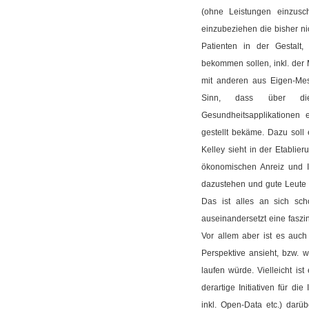
(ohne Leistungen einzusc
einzubeziehen die bisher ni
Patienten in der Gestalt,
bekommen sollen, inkl. der
mit anderen aus Eigen-Me
Sinn, dass über die
Gesundheitsapplikationen 
gestellt bekäme. Dazu soll
Kelley sieht in der Etablie
ökonomischen Anreiz und I
dazustehen und gute Leute
Das ist alles an sich sc
auseinandersetzt eine fasz
Vor allem aber ist es auc
Perspektive ansieht, bzw. 
laufen würde. Vielleicht is
derartige Initiativen für di
inkl. Open-Data etc.) dar