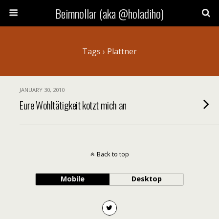
Beimnollar (aka @holadiho)
Tags › Plattner
JANUARY 30, 2010
Eure Wohltätigkeit kotzt mich an
Back to top
Mobile
Desktop