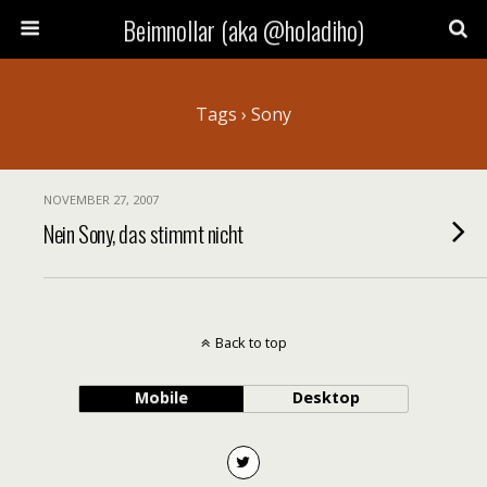
Beimnollar (aka @holadiho)
Tags › Sony
NOVEMBER 27, 2007
Nein Sony, das stimmt nicht
Back to top
Mobile
Desktop