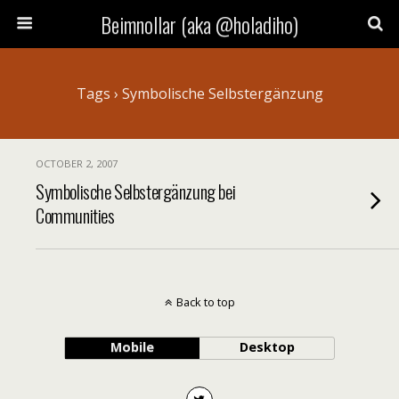
Beimnollar (aka @holadiho)
Tags › Symbolische Selbstergänzung
OCTOBER 2, 2007
Symbolische Selbstergänzung bei
Communities
Back to top
Mobile
Desktop