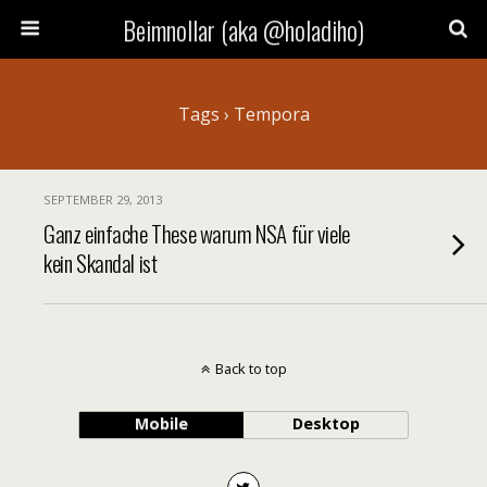
Beimnollar (aka @holadiho)
Tags › Tempora
SEPTEMBER 29, 2013
Ganz einfache These warum NSA für viele
kein Skandal ist
Back to top
Mobile
Desktop