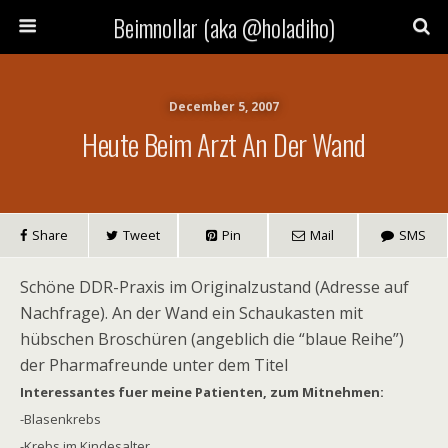
Beimnollar (aka @holadiho)
December 5, 2007
Heute Beim Arzt An Der Wand
Share
Tweet
Pin
Mail
SMS
Schöne DDR-Praxis im Originalzustand (Adresse auf
Nachfrage). An der Wand ein Schaukasten mit
hübschen Broschüren (angeblich die “blaue Reihe”)
der Pharmafreunde unter dem Titel
Interessantes fuer meine Patienten, zum Mitnehmen:
-Blasenkrebs
-Krebs im Kindesalter