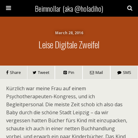
Beimnollar (aka @holadiho)
March 28, 2016
Leise Digitale Zweifel
Share
Tweet
Pin
Mail
SMS
Kürzlich war meine Frau auf einem
Psychotherapeuten-Kongress, und ich
Begleitpersonal. Die meiste Zeit schob ich also das
Baby durch die schöne Stadt Leipzig – da wir
vergessen hatten Bücher fürs Kind mit einzupacken,
schaute ich auch in einer netten Buchhandlung
vorbei, und erwarb ein paar Kinderbücher. Das Kind