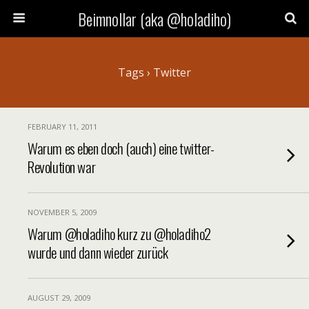
Beimnollar (aka @holadiho)
Tags › Twitter
FEBRUARY 11, 2011
Warum es eben doch (auch) eine twitter-
Revolution war
NOVEMBER 5, 2009
Warum @holadiho kurz zu @holadiho2
wurde und dann wieder zurück
AUGUST 29, 2009